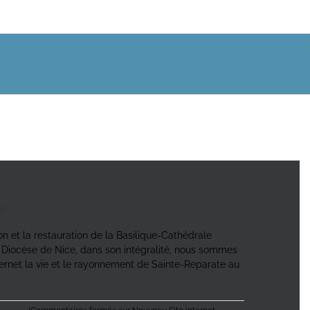
e.
on et la restauration de la Basilique-Cathédrale
u Diocèse de Nice, dans son intégralité, nous sommes
ternet la vie et le rayonnement de Sainte-Reparate au