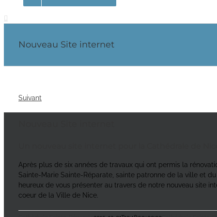
Nouveau Site internet
Suivant
Nouveau Site internet
Un nouveau site internet pour la Cathédrale de Nic
Après plus de six années de travaux qui ont permis la rénovati
Sainte-Marie Sainte-Réparate, sainte patronne de la ville et d
heureux de vous présenter au travers de notre nouveau site in
coeur de la Ville de Nice.