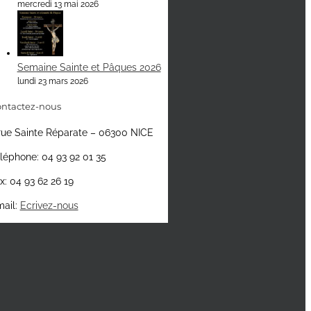
mercredi 13 mai 2026
Semaine Sainte et Pâques 2026
lundi 23 mars 2026
ntactez-nous
rue Sainte Réparate – 06300 NICE
léphone: 04 93 92 01 35
x: 04 93 62 26 19
ail:
Ecrivez-nous