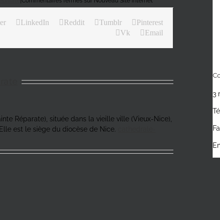
eparate
|
Commentaires fermés
sur Nouveau Site internet
er
LinkedIn
Reddit
Tumblr
Pinterest
Vk
Email
Co
rate
3 
Té
te Réparate), située dans la vieille ville (Vieux-Nice),
Fa
Elle est le siège du diocèse de Nice.
cathedrale-
Em