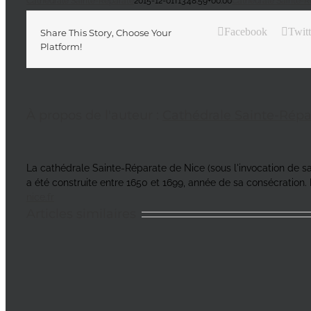
Cathédrale Sainte-Réparate
2015-12-01T13:48:59+00:00
Cathédrale Sainte-R
Facebook
Twitt
Share This Story, Choose Your
Platform!
À propos de l'auteur :
Cathédrale Sainte-Répa
La cathédrale Sainte-Réparate de Nice (sous l'invocation de sain
a été construite entre 1650 et 1699, année de sa consécration. 
nice.fr
Articles similaires