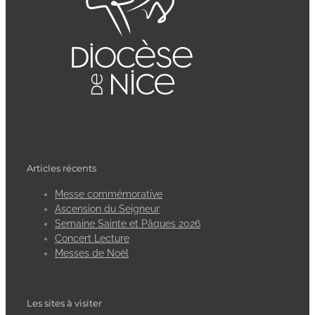
Articles récents
Messe commémorative
Ascension du Seigneur
Semaine Sainte et Pâques 2026
Concert Lecture
Messes de Noël
Les sites à visiter