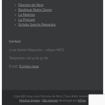
Diocèse de Nice
Basilique Notre Dame
La Maitrise
La Procure
Schola Sancta Reparata
Contact
3 rue Sainte Réparate – 06300 NICE
Téléphone: 06 14 62 57 87
Email:
Ecrivez-nous
Copyright 2014-2020 Diocese de Nice | Tous droits réservés -
Mention légales
|
Site internet
développé par
InFine