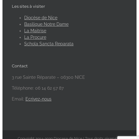
Les sites à visiter
Diocèse de Nice
Basilique Notre Dame
La Maitrise
La Procure
Schola Sancta Reparata
Contact
3 rue Sainte Réparate – 06300 NICE
Téléphone: 06 14 62 57 87
Email:
Ecrivez-nous
Copyright 2014-2020 Diocese de Nice | Tous droits réservés -