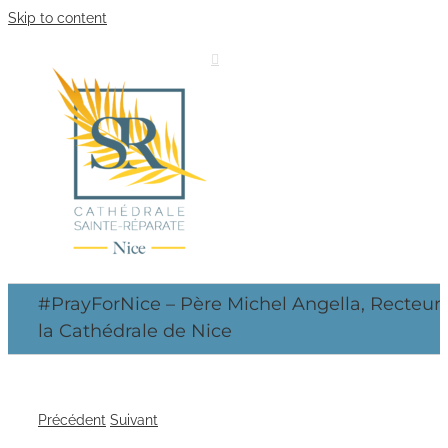
Skip to content
#PrayForNice – Père Michel Angella, Recteur
la Cathédrale de Nice
Précédent
Suivant