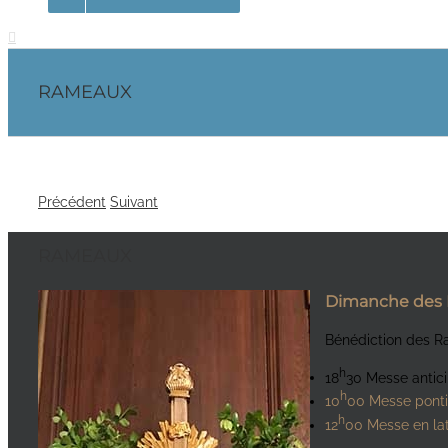
RAMEAUX
Précédent
Suivant
RAMEAUX
Dimanche des
Bénédiction des R
h
18
30 Messe antici
h
10
00 Messe ponti
h
12
00 Messe en lati