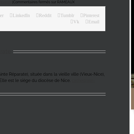
eparate
|
Commentaires fermés
sur RAMEAUX
er
LinkedIn
Reddit
Tumblr
Pinterest
Vk
Email
rate
te Réparate), située dans la vieille ville (Vieux-Nice),
Elle est le siège du diocèse de Nice.
cathedrale-