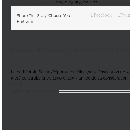
Cathédrale Sainte-Réparate
2019-11-25T19:39:26+00:00
Cathédrale Sainte-R
Facebook
Twitt
Share This Story, Choose Your
Platform!
À propos de l'auteur :
Cathédrale Sainte-Répa
La cathédrale Sainte-Réparate de Nice (sous l'invocation de sain
a été construite entre 1650 et 1699, année de sa consécration. 
nice.fr
Articles similaires