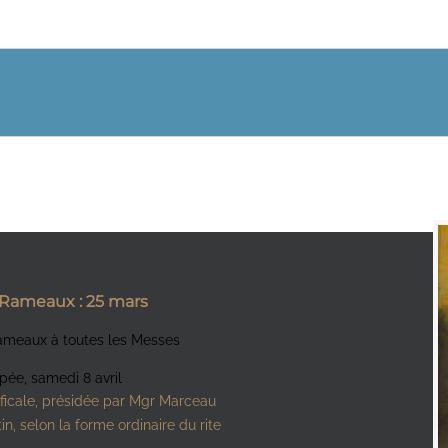
 Rameaux
: 25 mars
ameaux à toutes les Messes
pée, samedi 8 avril
ficale, présidée par Mgr Marceau
n, selon la forme ordinaire du rite