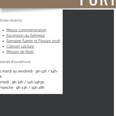
ticles récents
Messe commémorative
Ascension du Seigneur
Semaine Sainte et Pâques 2026
Concert Lecture
Messes de Noël
raires d’ouverture
 mardi au vendredi : 9h-12h / 14h-
h
medi : 9h-12h / 14h-19h30
manche : 9h-13h / 15h-18h