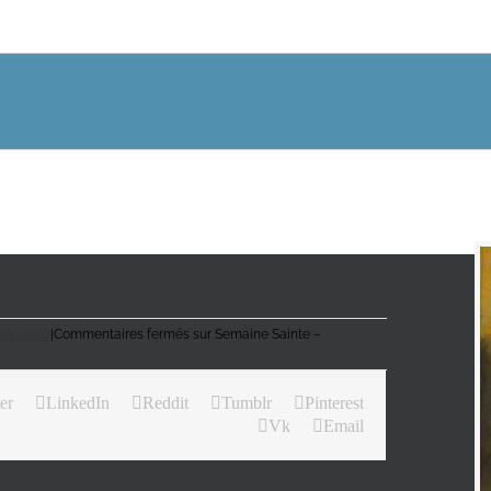
Reparate
|
Commentaires fermés
sur Semaine Sainte –
er
LinkedIn
Reddit
Tumblr
Pinterest
Vk
Email