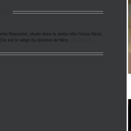
rate
te Réparate), située dans la vieille ville (Vieux-Nice),
Elle est le siège du diocèse de Nice.
cathedrale-