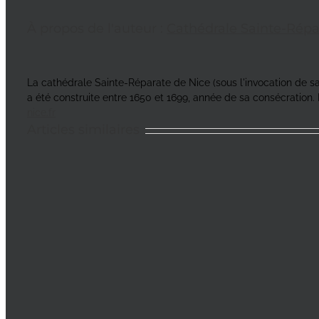
À propos de l'auteur :
Cathédrale Sainte-Répa
La cathédrale Sainte-Réparate de Nice (sous l'invocation de sain
a été construite entre 1650 et 1699, année de sa consécration. 
nice.fr
Articles similaires