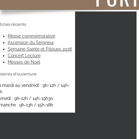
ticles récents
Messe commémorative
Ascension du Seigneur
Semaine Sainte et Pâques 2026
Concert Lecture
Messes de Noël
raires d’ouverture
 mardi au vendredi : 9h-12h / 14h-
h
medi : 9h-12h / 14h-19h30
manche : 9h-13h / 15h-18h