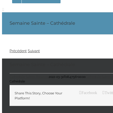
Semaine Sainte – Cathédrale
Précédent
Suivant
Semaine Sainte – Cathédrale
Cathédrale Sainte-Réparate
2022-03-30T08:47:56+00:00
Cathédrale Sainte-
Cathédrale
Facebook
Twitt
Share This Story, Choose Your
Platform!