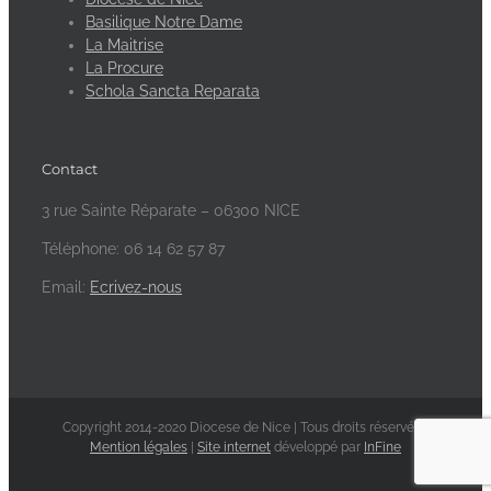
Basilique Notre Dame
La Maitrise
La Procure
Schola Sancta Reparata
Contact
3 rue Sainte Réparate – 06300 NICE
Téléphone: 06 14 62 57 87
Email:
Ecrivez-nous
Copyright 2014-2020 Diocese de Nice | Tous droits réservés -
Mention légales
|
Site internet
développé par
InFine