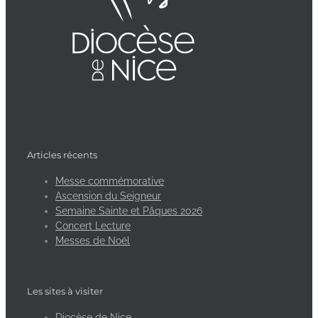
Articles récents
Messe commémorative
Ascension du Seigneur
Semaine Sainte et Pâques 2026
Concert Lecture
Messes de Noël
Les sites à visiter
Diocèse de Nice