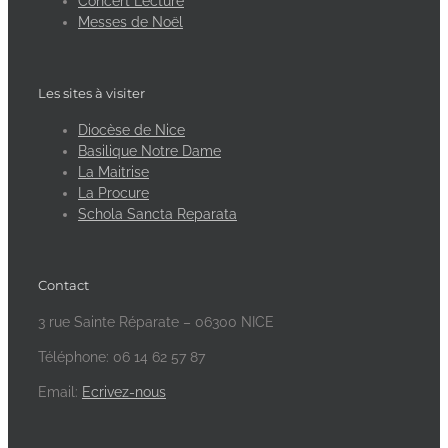
Concert Lecture
Messes de Noël
Les sites à visiter
Diocèse de Nice
Basilique Notre Dame
La Maitrise
La Procure
Schola Sancta Reparata
Contact
3 rue Sainte Réparate – 06300 NICE
Téléphone: 06 14 62 57 87
Email:
Ecrivez-nous