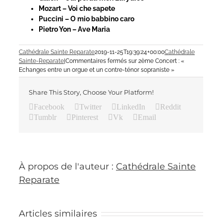
Mozart – Voi che sapete
Puccini – O mio babbino caro
Pietro Yon – Ave Maria
Cathédrale Sainte Reparate
2019-11-25T19:39:24+00:00
Cathédrale
Sainte-Reparate
|
Commentaires fermés
sur 2ème Concert : «
Echanges entre un orgue et un contre-ténor sopraniste »
Share This Story, Choose Your Platform!
Facebook
Twitter
LinkedIn
Reddit
Tumblr
Pinterest
Vk
Email
À propos de l'auteur :
Cathédrale Sainte
Reparate
Articles similaires