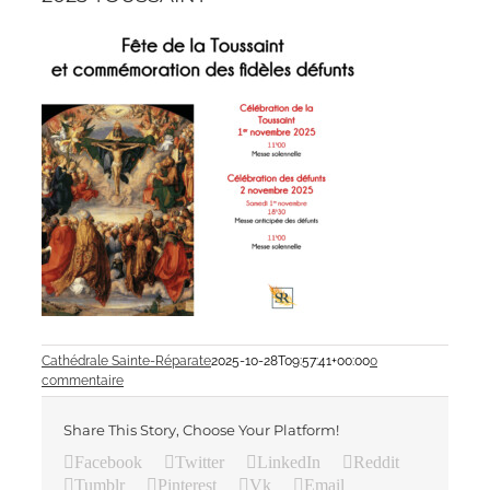
Cathédrale Sainte-Réparate
2025-10-28T09:57:41+00:00
0
commentaire
Share This Story, Choose Your Platform!
Facebook
Twitter
LinkedIn
Reddit
Tumblr
Pinterest
Vk
Email