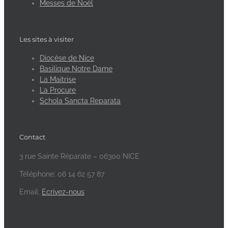
Messes de Noël
Les sites à visiter
Diocèse de Nice
Basilique Notre Dame
La Maitrise
La Procure
Schola Sancta Reparata
Contact
3 rue Sainte Réparate – 06300 NICE
Téléphone: 06 14 62 57 87
Email:
Ecrivez-nous