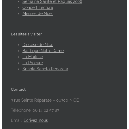
Semaine Sainte et Pâques 2026
Concert Lecture
Messes de Noël
Les sites à visiter
Diocèse de Nice
Basilique Notre Dame
La Maitrise
La Procure
Schola Sancta Reparata
Contact
3 rue Sainte Réparate – 06300 NICE
Téléphone: 06 14 62 57 87
Email:
Ecrivez-nous