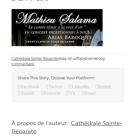
Cathédrale Sainte-Réparate
2019-07-10T09:56:02+00:00
0
commentaire
Share This Story, Choose Your Platform!
Facebook
Twitter
LinkedIn
Reddit
Tumblr
Pinterest
Vk
Email
À propos de l'auteur :
Cathédrale Sainte-
Réparate