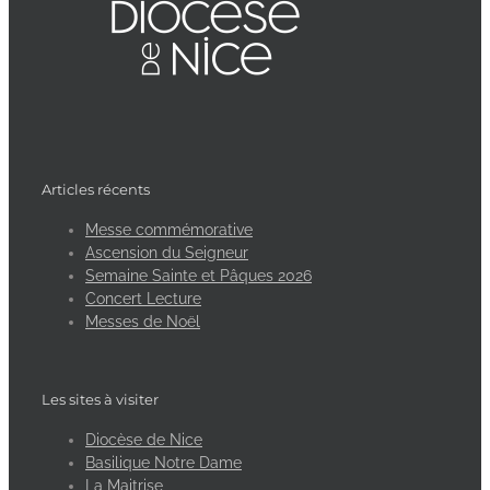
Articles récents
Messe commémorative
Ascension du Seigneur
Semaine Sainte et Pâques 2026
Concert Lecture
Messes de Noël
Les sites à visiter
Diocèse de Nice
Basilique Notre Dame
La Maitrise