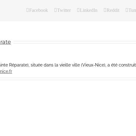
Facebook
Twitter
LinkedIn
Reddit
Tum
rate
te Réparate), située dans la vieille ville (Vieux-Nice), a été constru
nice.fr