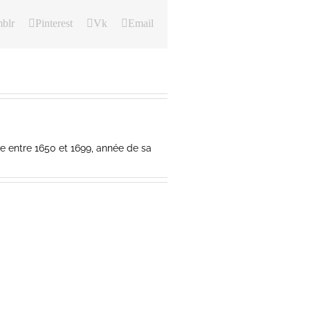
blr
Pinterest
Vk
Email
ite entre 1650 et 1699, année de sa