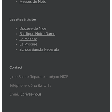
Messes de Noël
Les sites à visiter
Diocèse de Nice
Basilique Notre Dame
La Maitrise
La Procure
Schola Sancta Reparata
Contact
3 rue Sainte Réparate – 06300 NICE
Téléphone: 06 14 62 57 87
Email:
Ecrivez-nous