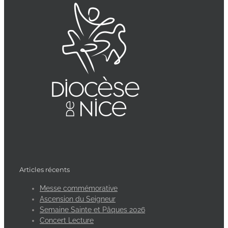
Articles récents
Messe commémorative
Ascension du Seigneur
Semaine Sainte et Pâques 2026
Concert Lecture