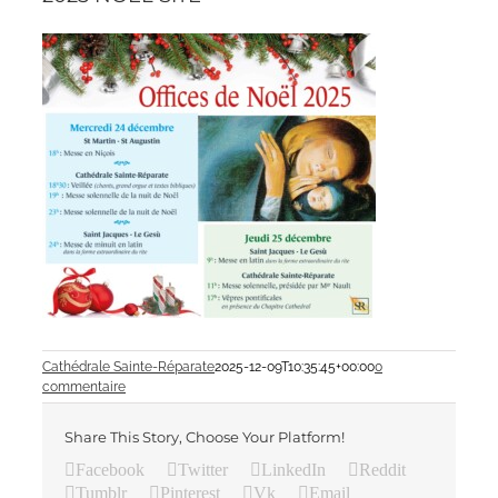
Cathédrale Sainte-Réparate
2025-12-09T10:35:45+00:00
0
commentaire
Share This Story, Choose Your Platform!
Facebook
Twitter
LinkedIn
Reddit
Tumblr
Pinterest
Vk
Email