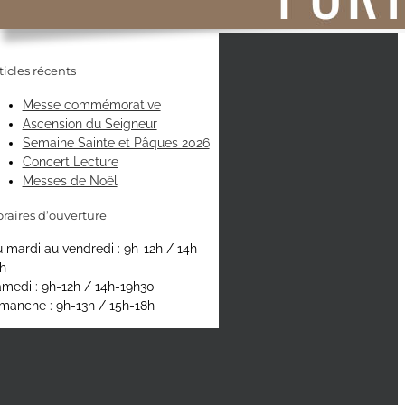
ticles récents
Messe commémorative
Ascension du Seigneur
Semaine Sainte et Pâques 2026
Concert Lecture
Messes de Noël
raires d’ouverture
 mardi au vendredi : 9h-12h / 14h-
h
medi : 9h-12h / 14h-19h30
manche : 9h-13h / 15h-18h