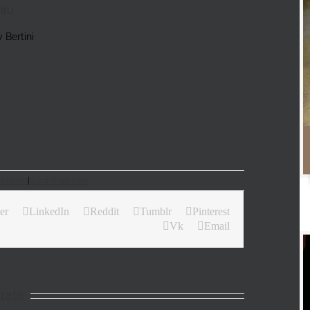
eau
 Bertini
eparate
|
0 commentaire
er
LinkedIn
Reddit
Tumblr
Pinterest
Vk
Email
rate