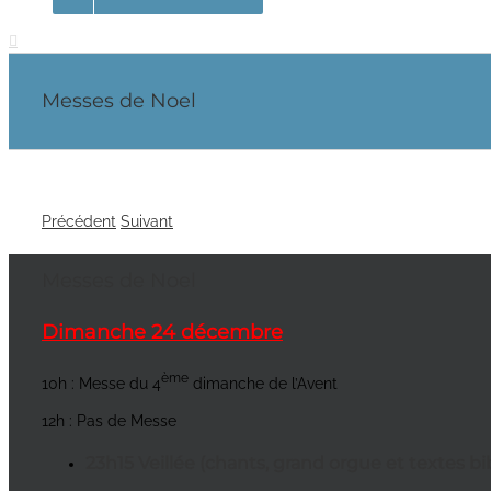
Messes de Noel
Précédent
Suivant
Messes de Noel
Dimanche 24 décembre
ème
10h : Messe du 4
dimanche de l’Avent
12h : Pas de Messe
23h15 Veillée (chants, grand orgue et textes bi