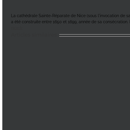
La cathédrale Sainte-Réparate de Nice (sous l'invocation de sain
a été construite entre 1650 et 1699, année de sa consécration. 
nice.fr
Articles similaires