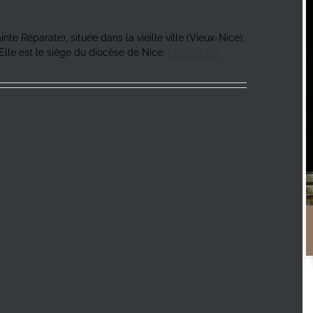
te Réparate), située dans la vieille ville (Vieux-Nice),
Elle est le siège du diocèse de Nice.
cathedrale-