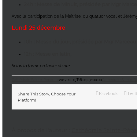
24h : Messe de Minuit, présidée par Mgr Marc
Avec la participation de la Maîtrise, du quatuor vocal et Jérémy
Lundi 25 décembre
10h : Messe du jour, présidée par Mgr Marceau
12h : Messe en latin,
Selon la forme ordinaire du rite
Cathédrale Sainte-Réparate
2017-12-15T18:04:27+00:00
Cathédrale Sainte-R
Facebook
Twitt
Share This Story, Choose Your
Platform!
À propos de l'auteur :
Cathédrale Sainte-Répa