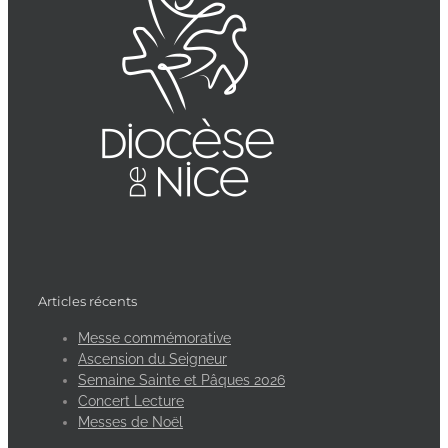
Articles récents
Messe commémorative
Ascension du Seigneur
Semaine Sainte et Pâques 2026
Concert Lecture
Messes de Noël