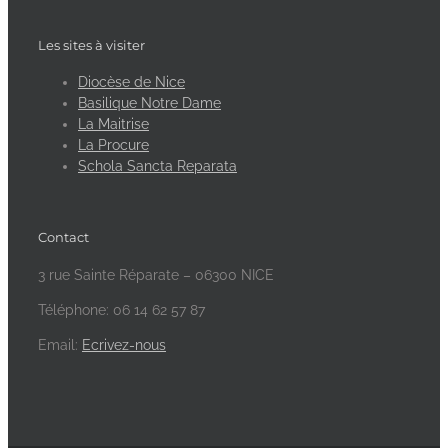
Les sites à visiter
Diocèse de Nice
Basilique Notre Dame
La Maitrise
La Procure
Schola Sancta Reparata
Contact
3 rue Sainte Réparate – 06300 NICE
Téléphone: 06 14 62 57 87
Email:
Ecrivez-nous