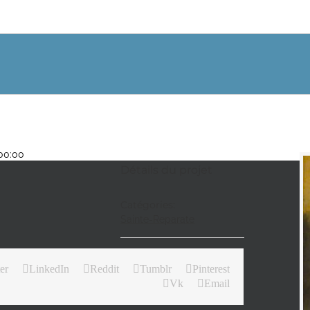
+00:00
Détails du projet
Catégories:
Sainte-Reparate
er
LinkedIn
Reddit
Tumblr
Pinterest
Vk
Email