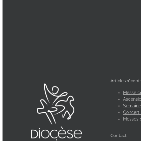
Articles récent
Messe c
Ascensio
Semaine 
Concert 
Messes 
Contact