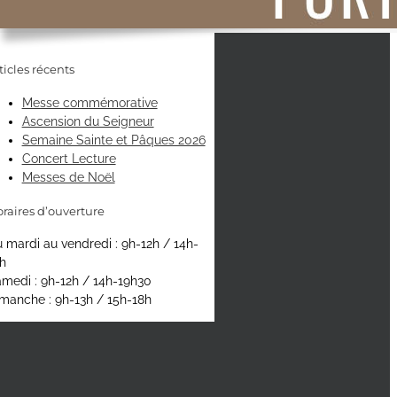
ticles récents
Messe commémorative
Ascension du Seigneur
Semaine Sainte et Pâques 2026
Concert Lecture
Messes de Noël
raires d’ouverture
 mardi au vendredi : 9h-12h / 14h-
h
medi : 9h-12h / 14h-19h30
manche : 9h-13h / 15h-18h