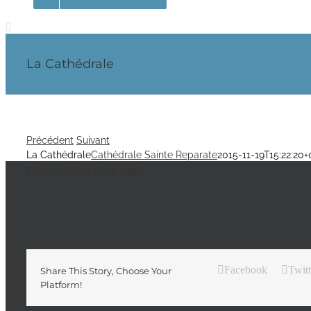
La Cathédrale
Précédent
Suivant
La Cathédrale
Cathédrale Sainte Reparate
2015-11-19T15:22:20
Description du projet
Facebook
Twitt
Share This Story, Choose Your
Platform!