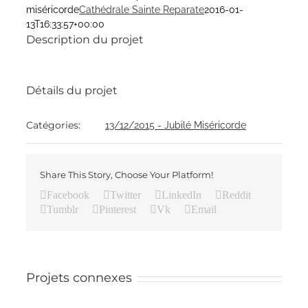
miséricorde
Cathédrale Sainte Reparate
2016-01-
13T16:33:57+00:00
Description du projet
Détails du projet
Catégories:
13/12/2015 - Jubilé Miséricorde
Share This Story, Choose Your Platform!
Facebook
Twitter
LinkedIn
Reddit
Tumblr
Pinterest
Vk
Email
Projets connexes