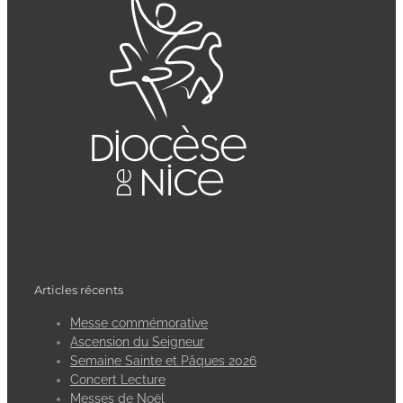
Articles récents
Messe commémorative
Ascension du Seigneur
Semaine Sainte et Pâques 2026
Concert Lecture
Messes de Noël