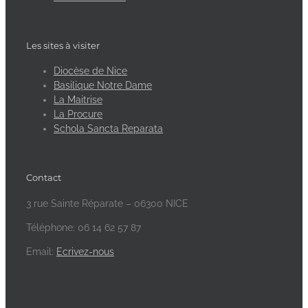
Les sites à visiter
Diocèse de Nice
Basilique Notre Dame
La Maitrise
La Procure
Schola Sancta Reparata
Contact
3 rue Sainte Réparate – 06300 NICE
Téléphone: 06 14 62 57 87
Email:
Ecrivez-nous