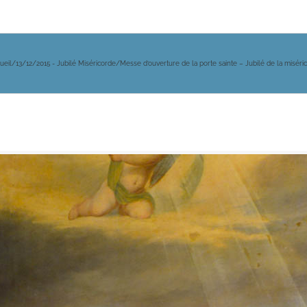
ueil
/
13/12/2015 - Jubilé Miséricorde
/
Messe d’ouverture de la porte sainte – Jubilé de la miséri