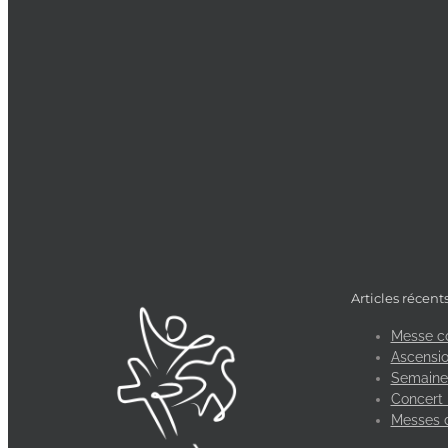
Articles récent
Messe c
Ascensio
Semaine 
Concert 
Messes 