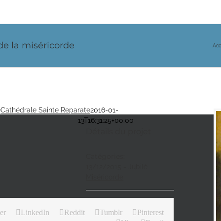
de la miséricorde
Acc
e
Cathédrale Sainte Reparate
2016-01-
13T16:31:25+00:00
Détails du projet
Catégories:
13/12/2015 - Jubilé
Miséricorde
er
LinkedIn
Reddit
Tumblr
Pinterest