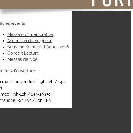
ticles récents
Messe commémorative
Ascension du Seigneur
Semaine Sainte et Pâques 2026
Concert Lecture
Messes de Noël
raires d’ouverture
 mardi au vendredi : 9h-12h / 14h-
h
medi : 9h-12h / 14h-19h30
manche : 9h-13h / 15h-18h