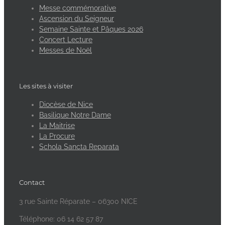
Messe commémorative
Ascension du Seigneur
Semaine Sainte et Pâques 2026
Concert Lecture
Messes de Noël
Les sites à visiter
Diocèse de Nice
Basilique Notre Dame
La Maitrise
La Procure
Schola Sancta Reparata
Contact
3 rue Sainte Réparate – 06300 NICE
Téléphone: 06 14 62 57 87