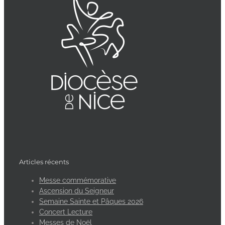
Articles récents
Messe commémorative
Ascension du Seigneur
Semaine Sainte et Pâques 2026
Concert Lecture
Messes de Noël