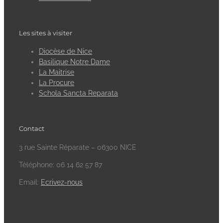
Les sites à visiter
Diocèse de Nice
Basilique Notre Dame
La Maitrise
La Procure
Schola Sancta Reparata
Contact
3 rue Sainte Réparate – 06300 NICE
Téléphone: 06 14 62 57 87
Email:
Ecrivez-nous