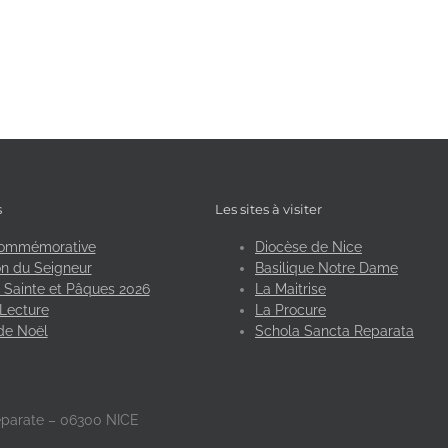
s
Les sites à visiter
ommémorative
Diocèse de Nice
n du Seigneur
Basilique Notre Dame
Sainte et Pâques 2026
La Maitrise
Lecture
La Procure
de Noël
Schola Sancta Reparata
éparate – 06300 NICE