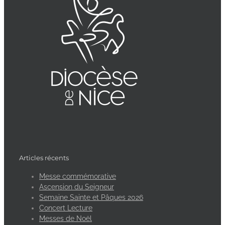
Articles récents
Messe commémorative
Ascension du Seigneur
Semaine Sainte et Pâques 2026
Concert Lecture
Messes de Noël