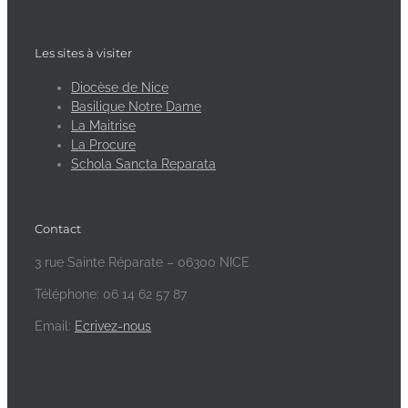
Les sites à visiter
Diocèse de Nice
Basilique Notre Dame
La Maitrise
La Procure
Schola Sancta Reparata
Contact
3 rue Sainte Réparate – 06300 NICE
Téléphone: 06 14 62 57 87
Email:
Ecrivez-nous