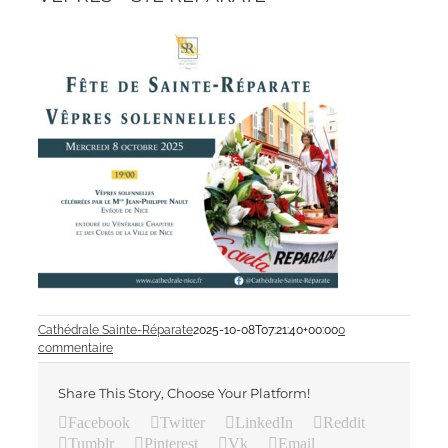
Cathédrale Sainte-Réparate
2025-10-08T07:21:40+00:00
0
commentaire
Share This Story, Choose Your Platform!
Facebook
Twitter
LinkedIn
Reddit
Tumblr
Pinterest
Vk
Email