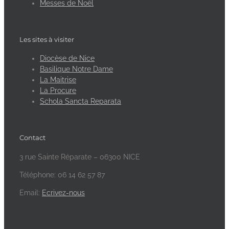
Messes de Noël
Les sites à visiter
Diocèse de Nice
Basilique Notre Dame
La Maitrise
La Procure
Schola Sancta Reparata
Contact
3 rue Sainte Réparate – 06300 NICE
Téléphone: 06 14 62 57 87
Email:
Ecrivez-nous