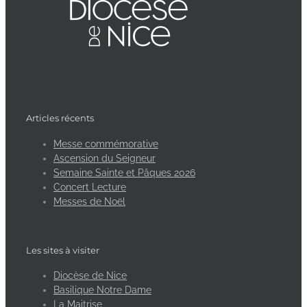
Articles récents
Messe commémorative
Ascension du Seigneur
Semaine Sainte et Pâques 2026
Concert Lecture
Messes de Noël
Les sites à visiter
Diocèse de Nice
Basilique Notre Dame
La Maitrise