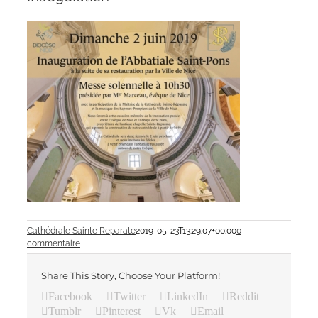
Cathédrale Sainte Reparate
2019-05-23T13:29:07+00:00
0
commentaire
Share This Story, Choose Your Platform!
Facebook
Twitter
LinkedIn
Reddit
Tumblr
Pinterest
Vk
Email