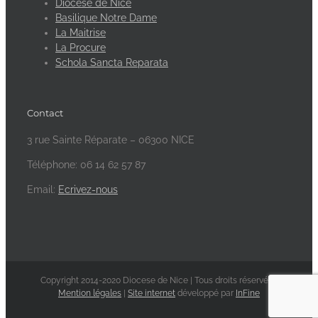
Diocèse de Nice
Basilique Notre Dame
La Maitrise
La Procure
Schola Sancta Reparata
Contact
3 rue Sainte Réparate – 06300 NICE
Téléphone: 06 14 62 57 87
Email:
Ecrivez-nous
Copyright 2014-2020 Diocese de Nice | Tous droits réservés -
Mention légales
|
Site internet
développé par
InFine