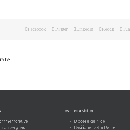
Facebook
Twitter
LinkedIn
Reddit
Tum
rate
s
Les sites à visiter
ommémorative
Diocèse de Nice
n du Seigneur
Basilique Notre Dame