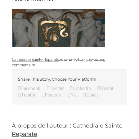
Cathédrale Sainte Reparate
2014-12-29T10:55:19+00:00
0
commentaire
Share This Story, Choose Your Platform!
Facebook
Twitter
LinkedIn
Reddit
Tumblr
Pinterest
Vk
Email
À propos de l'auteur :
Cathédrale Sainte
Reparate