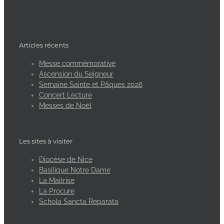
Articles récents
Messe commémorative
Ascension du Seigneur
Semaine Sainte et Pâques 2026
Concert Lecture
Messes de Noël
Les sites à visiter
Diocèse de Nice
Basilique Notre Dame
La Maitrise
La Procure
Schola Sancta Reparata