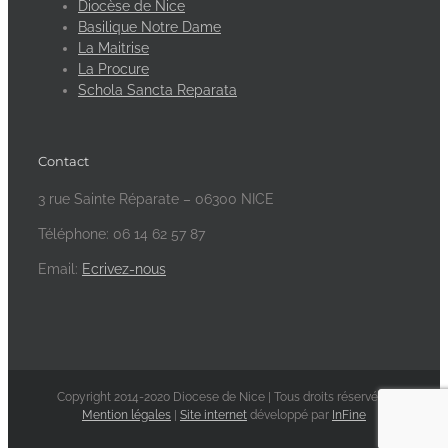
Diocèse de Nice
Basilique Notre Dame
La Maitrise
La Procure
Schola Sancta Reparata
Contact
3 rue Sainte Réparate – 06300 NICE
Téléphone: 06 14 62 57 87
Email:
Ecrivez-nous
Copyright 2014-2020 Diocese de Nice | Tous droits réservés -
Mention légales
|
Site internet
développé par
InFine