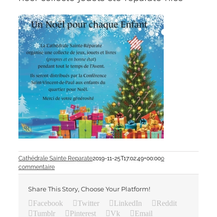
Cathédrale Sainte Reparate
2019-11-25T17:02:49+00:00
0
commentaire
Share This Story, Choose Your Platform!
Facebook
Twitter
LinkedIn
Reddit
Tumblr
Pinterest
Vk
Email