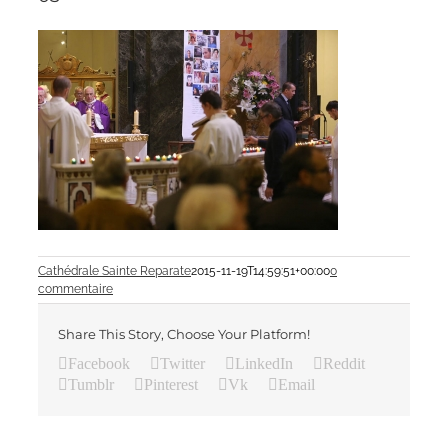
Cathédrale Sainte Reparate
2015-11-19T14:59:51+00:00
0
commentaire
Share This Story, Choose Your Platform!
Facebook
Twitter
LinkedIn
Reddit
Tumblr
Pinterest
Vk
Email