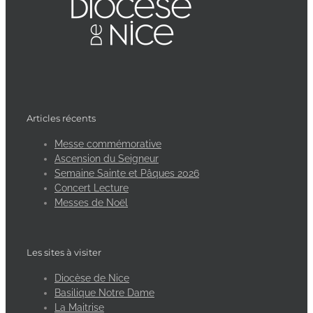
Articles récents
Messe commémorative
Ascension du Seigneur
Semaine Sainte et Pâques 2026
Concert Lecture
Messes de Noël
Les sites à visiter
Diocèse de Nice
Basilique Notre Dame
La Maitrise