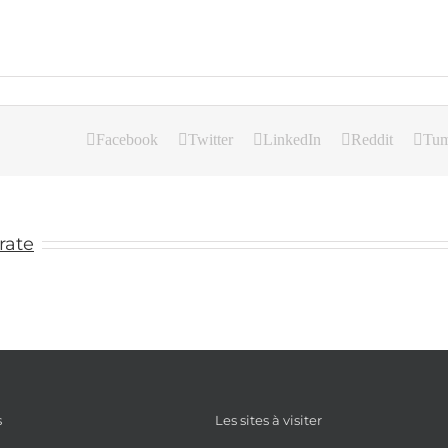
Facebook
Twitter
LinkedIn
Reddit
Tum
rate
s
Les sites à visiter