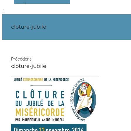
cloture-jubile
Précédent
cloture-jubile